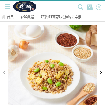
0
首頁
森鮮嚴選
舒采紅藜菇菇米(植物五辛素)
-
-