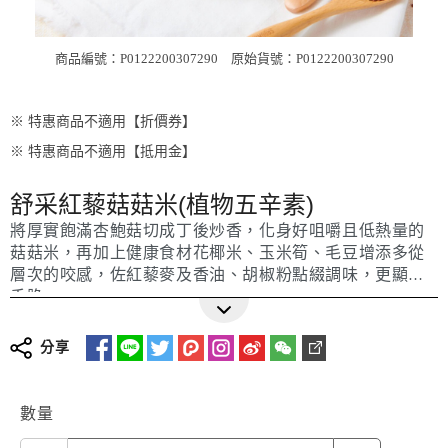
商品編號：P0122200307290
原始貨號：P0122200307290
※ 特惠商品不適用【折價券】
※ 特惠商品不適用【抵用金】
舒采紅藜菇菇米(植物五辛素)
將厚實飽滿杏鮑菇切成丁後炒香，化身好咀嚼且低熱量的
菇菇米，再加上健康食材花椰米、玉米筍、毛豆增添多從
層次的咬感，佐紅藜麥及香油、胡椒粉點綴調味，更顯清
香脆。
分享
數量