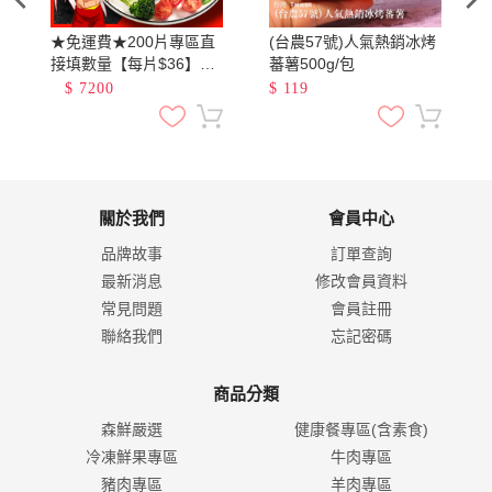
★免運費★200片專區直
(台農57號)人氣熱銷冰烤
接填數量【每片$36】
蕃薯500g/包
200片以上請私訊官方
$
7200
$
119
LINE
關於我們
會員中心
品牌故事
訂單查詢
最新消息
修改會員資料
常見問題
會員註冊
聯絡我們
忘記密碼
商品分類
森鮮嚴選
健康餐專區(含素食)
冷凍鮮果專區
牛肉專區
豬肉專區
羊肉專區