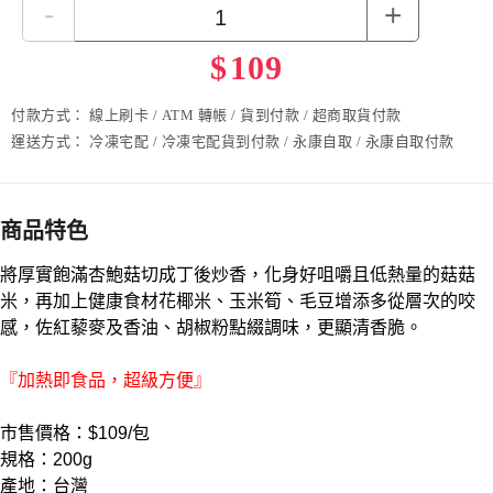
-
+
$
109
付款方式：
線上刷卡 / ATM 轉帳 / 貨到付款 / 超商取貨付款
運送方式：
冷凍宅配 / 冷凍宅配貨到付款 / 永康自取 / 永康自取付款
商品特色
將厚實飽滿杏鮑菇切成丁後炒香，化身好咀嚼且低熱量的菇菇
米，再加上健康食材花椰米、玉米筍、毛豆增添多從層次的咬
感，佐紅藜麥及香油、胡椒粉點綴調味，更顯清香脆。
『加熱即食品，超級方便』
市售價格：$109/包
規格：200g
產地：台灣